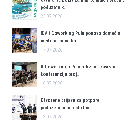
poduzetnik...
23.07.2026..
IDA i Coworking Pula ponovo domaćini
međunarodne ko...
17.07.2026..
U Coworkingu Pula održana završna
konferencija proj...
16.07.2026..
Otvorene prijave za potpore
poduzetnicima i obrtnic...
13.07.2026..