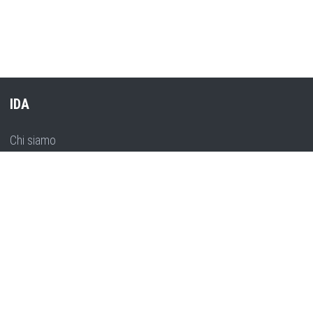
IDA
Chi siamo
Contatti
INFO
Imprenditoria
EU progetti
Formazione