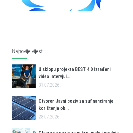
Najnovije vijesti
U sklopu projekta BEST 4.0 izrađeni
video intervjui...
31.07.2026..
Otvoren Javni poziv za sufinanciranje
korištenja ob...
28.07.2026..
Otvara se poziv za mikro, male i srednje