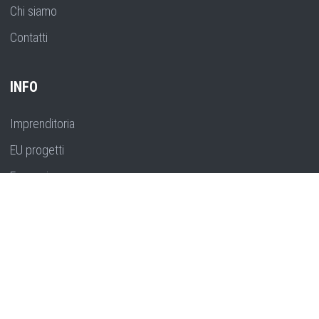
Chi siamo
Contatti
INFO
Imprenditoria
EU progetti
Formazione
Pianificazione strategica
Ricerca, innovazione e sviluppo
CONTATTO