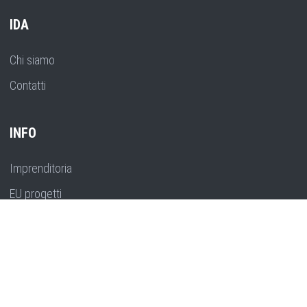
IDA
Chi siamo
Contatti
INFO
Imprenditoria
EU progetti
Formazione
Pianificazione strategica
Ricerca, innovazione e sviluppo