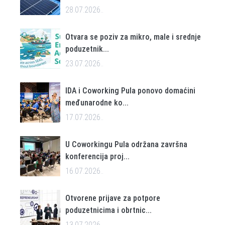
28.07.2026..
Otvara se poziv za mikro, male i srednje
poduzetnik...
23.07.2026..
IDA i Coworking Pula ponovo domaćini
međunarodne ko...
17.07.2026..
U Coworkingu Pula održana završna
konferencija proj...
16.07.2026..
Otvorene prijave za potpore
poduzetnicima i obrtnic...
13.07.2026..