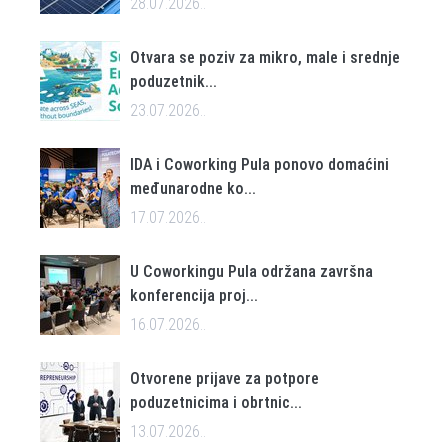
28.07.2026..
Otvara se poziv za mikro, male i srednje
poduzetnik...
23.07.2026..
IDA i Coworking Pula ponovo domaćini
međunarodne ko...
17.07.2026..
U Coworkingu Pula održana završna
konferencija proj...
16.07.2026..
Otvorene prijave za potpore
poduzetnicima i obrtnic...
13.07.2026..