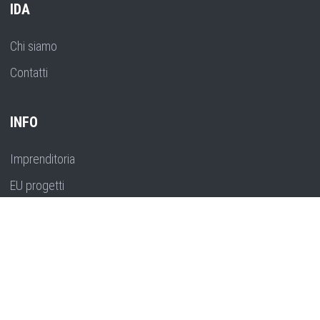
IDA
Chi siamo
Contatti
INFO
Imprenditoria
EU progetti
Formazione
Pianificazione strategica
Ricerca, innovazione e sviluppo