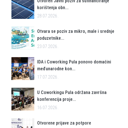
Otvoren Javni poziv za sufinanciranje
korištenja obn...
28.07.2026..
Otvara se poziv za mikro, male i srednje
poduzetnike...
23.07.2026..
IDA i Coworking Pula ponovo domaćini
međunarodne kon...
17.07.2026..
U Coworkingu Pula održana završna
konferencija proje...
16.07.2026..
Otvorene prijave za potpore