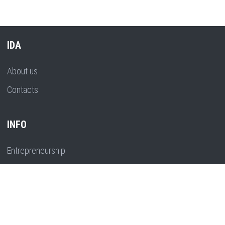
IDA
About us
Contacts
INFO
Entrepreneurship
EU projects
Training
Strategic planning
Research, innovation and development