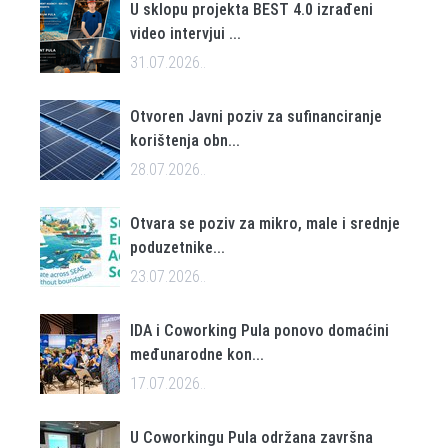
U sklopu projekta BEST 4.0 izrađeni
video intervjui ...
31.07.2026..
Otvoren Javni poziv za sufinanciranje
korištenja obn...
28.07.2026..
Otvara se poziv za mikro, male i srednje
poduzetnike...
23.07.2026..
IDA i Coworking Pula ponovo domaćini
međunarodne kon...
17.07.2026..
U Coworkingu Pula održana završna