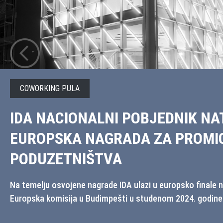
PODUZETNIK IŽ 2025
OTVORENA NOVA KREDITNA LIN
PODUZETNIKE!
Javni poziv te online zahtjev za poduzetnički kredit dost
dokumentacijom koju je potrebno proučiti prije popunjav
stranicama Istarske razvojne agencije.