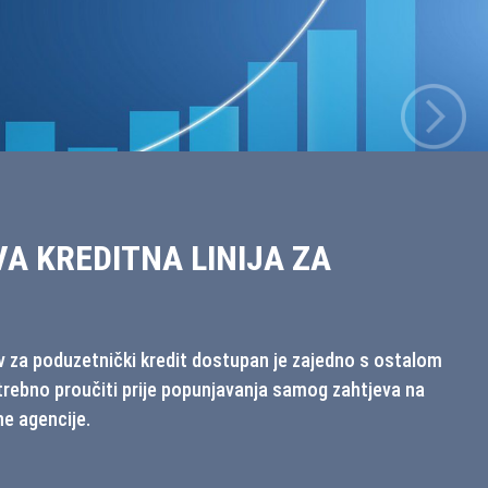
LA NAJBOLJI EU PROJEKT U
lji EU projekt koju petu godinu zaredom provodi Jutarnji
panija i Ured Europskog parlamenta u Hrvatskoj,
ng Pula osvojio je prvu nagradu kao najbolji EU projekt u