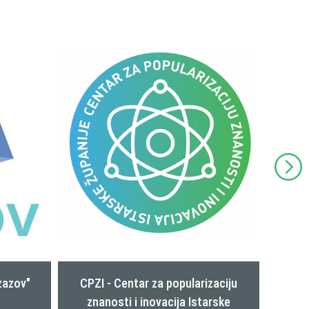
zaciju
Coworking centar Pula
arske