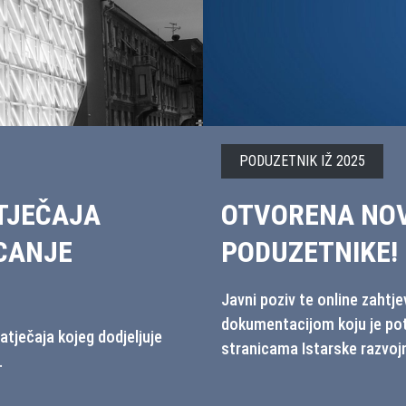
COWORKING PULA
IJA ZA
COWORKING PU
HRVATSKOJ
upan je zajedno s ostalom
U sklopu natječaja za najbo
anja samog zahtjeva na
list, Hrvatska zajednica žu
poduzetnički centar Coworki
Hrvatskoj.