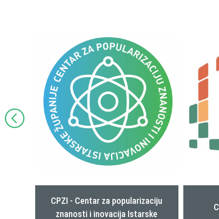
aciju
Poduz
Coworking centar Pula
ske