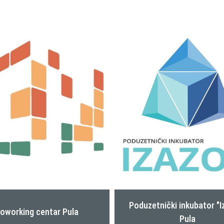
etnički inkubator "Izazov"
CPZI - Centar za populari
Pula
znanosti i inovacija Ist