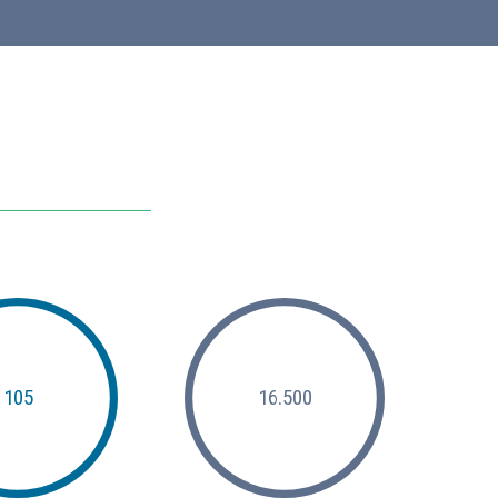
105
16.500