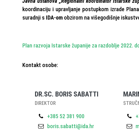
Javna ustanova „Regionalni koordinator Istarske ž
koordinaciju i upravljanje postupkom izrade Plan
suradnji s
IDA-om
obzirom na višegodišnje iskustv
Plan razvoja Istarske županije za razdoblje 2022. d
Kontakt osobe:
DR.SC. BORIS SABATTI
MARI
DIREKTOR
STRUČ
+385 52 381 900
+
boris.sabatti@ida.hr
m