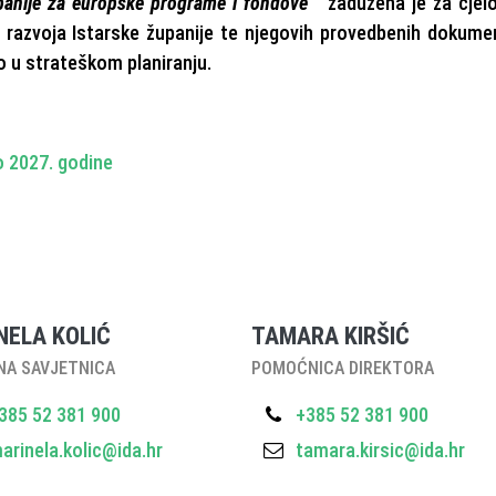
upanije za europske programe i fondove“
zadužena je za cjel
a razvoja Istarske županije te njegovih provedbenih dokume
o u strateškom planiranju.
o 2027. godine
NELA KOLIĆ
TAMARA KIRŠIĆ
NA SAVJETNICA
POMOĆNICA DIREKTORA
385 52 381 900
+385 52 381 900
arinela.kolic@ida.hr
tamara.kirsic@ida.hr