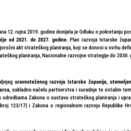
ana 12. rujna 2019. godine donijela je Odluku o pokretanju p
blje od 2021. do 2027. godine.
Plan razvoja Istarske župan
joročni akt strateškog planiranja, koji se donosi u svrhu defi
ateškog planiranja, Nacionalne razvojne strategije do 2030.
aljnjeg
uravnoteženog razvoja Istarske županije, utemelje
sursa
, sukladno načelu partnerstva i suradnje te ostalim te
 s odredbama Zakona o sustavu strateškog planiranja i upra
broj 123/17) i Zakona o regionalnom razvoju Republike Hr