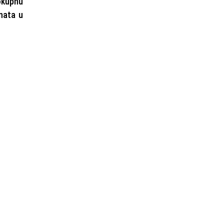
okupnu
nata u