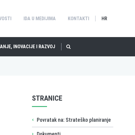
VOSTI
IDA U MEDIJIMA
KONTAKTI
HR
ANJE, INOVACIJE I RAZVOJ
STRANICE
Povratak na: Strateško planiranje
Dokumenti