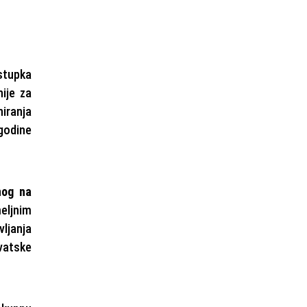
ostupka
ije za
niranja
 godine
nog na
meljnim
vljanja
vatske