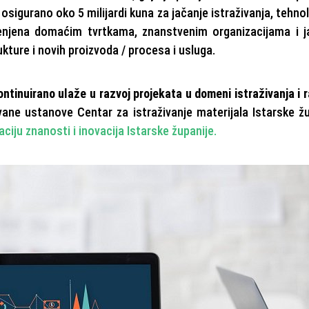
sigurano oko 5 milijardi kuna za jačanje istraživanja, tehn
ijenjena domaćim tvrtkama, znanstvenim organizacijama i 
kture i novih proizvoda / procesa i usluga.
ontinuirano ulaže u razvoj projekata u domeni istraživanja i 
e ustanove Centar za istraživanje materijala Istarske žu
ciju znanosti i inovacija Istarske županije.