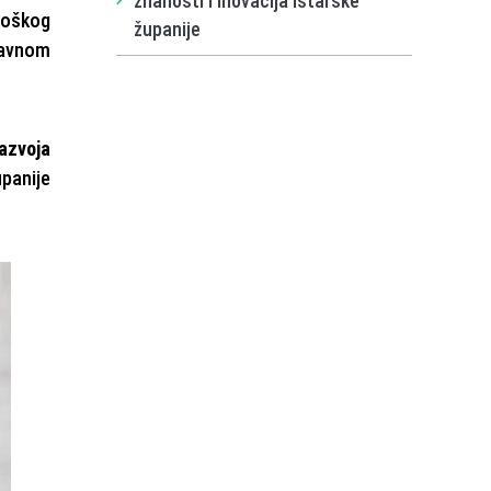
znanosti i inovacija Istarske
ološkog
županije
javnom
razvoja
panije