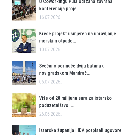
U Coworkingu Pula održana završna
konferencija proje...
16.07.2026..
Kreće projekt usmjeren na upravljanje
morskim otpado...
10.07.2026..
Svečano porinuće dviju batana u
novigradskom Mandrač...
06.07.2026..
Više od 28 milijuna eura za istarsko
poduzetništvo: ...
26.06.2026..
Istarska županija i IDA potpisali ugovore