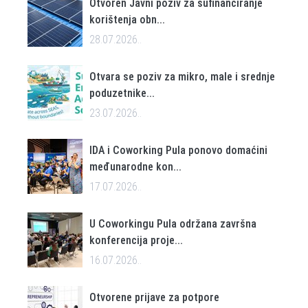
Otvoren Javni poziv za sufinanciranje
korištenja obn...
28.07.2026..
Otvara se poziv za mikro, male i srednje
poduzetnike...
23.07.2026..
IDA i Coworking Pula ponovo domaćini
međunarodne kon...
17.07.2026..
U Coworkingu Pula održana završna
konferencija proje...
16.07.2026..
Otvorene prijave za potpore