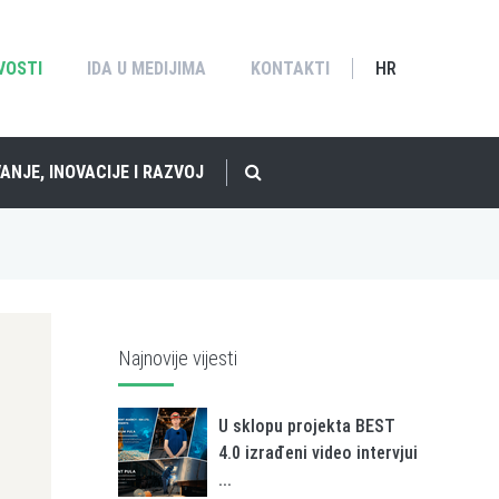
VOSTI
IDA U MEDIJIMA
KONTAKTI
HR
ANJE, INOVACIJE I RAZVOJ
Najnovije vijesti
U sklopu projekta BEST
4.0 izrađeni video intervjui
...