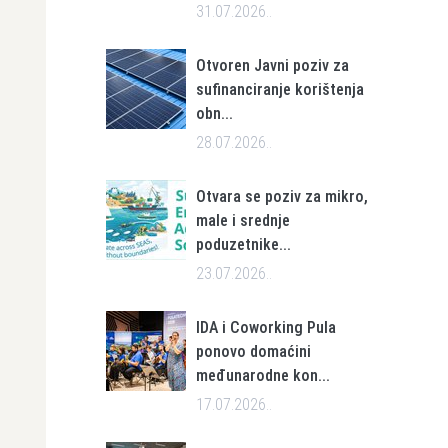
31.07.2026..
Otvoren Javni poziv za
sufinanciranje korištenja
obn...
28.07.2026..
Otvara se poziv za mikro,
male i srednje
poduzetnike...
23.07.2026..
IDA i Coworking Pula
ponovo domaćini
međunarodne kon...
17.07.2026..