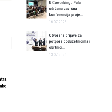
U Coworkingu Pula
održana završna
konferencija proje...
16.07.2026..
Otvorene prijave za
potpore poduzetnicima i
obrtnici...
13.07.2026..
ntra
kako