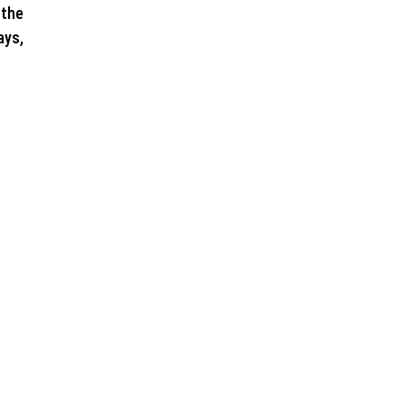
 the
ays,