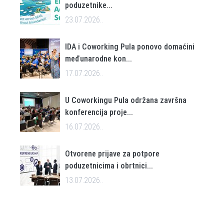
poduzetnike...
23.07.2026..
IDA i Coworking Pula ponovo domaćini
međunarodne kon...
17.07.2026..
U Coworkingu Pula održana završna
konferencija proje...
16.07.2026..
Otvorene prijave za potpore
poduzetnicima i obrtnici...
13.07.2026..