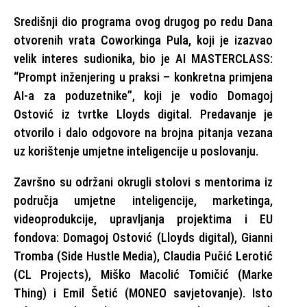
Središnji dio programa ovog drugog po redu Dana
otvorenih vrata Coworkinga Pula, koji je izazvao
velik interes sudionika, bio je AI MASTERCLASS:
“Prompt inženjering u praksi – konkretna primjena
AI-a za poduzetnike”, koji je vodio Domagoj
Ostović iz tvrtke Lloyds digital. Predavanje je
otvorilo i dalo odgovore na brojna pitanja vezana
uz korištenje umjetne inteligencije u poslovanju.
Završno su održani okrugli stolovi s mentorima iz
područja umjetne inteligencije, marketinga,
videoprodukcije, upravljanja projektima i EU
fondova: Domagoj Ostović (Lloyds digital), Gianni
Tromba (Side Hustle Media), Claudia Pučić Lerotić
(CL Projects), Miško Macolić Tomičić (Marke
Thing) i Emil Šetić (MONEO savjetovanje). Isto