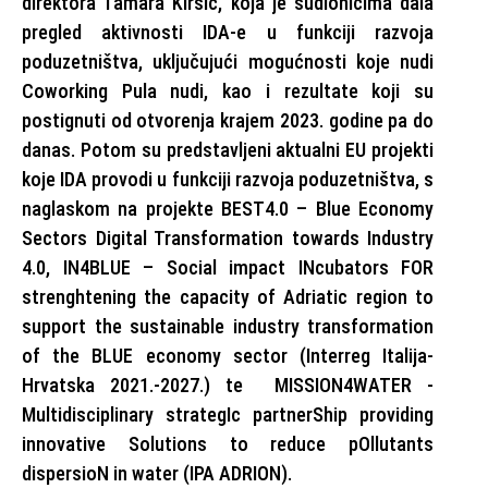
direktora Tamara Kiršić, koja je sudionicima dala
pregled aktivnosti IDA-e u funkciji razvoja
poduzetništva, uključujući mogućnosti koje nudi
Coworking Pula nudi, kao i rezultate koji su
postignuti od otvorenja krajem 2023. godine pa do
danas. Potom su predstavljeni aktualni EU projekti
koje IDA provodi u funkciji razvoja poduzetništva, s
naglaskom na projekte BEST4.0 – Blue Economy
Sectors Digital Transformation towards Industry
4.0, IN4BLUE – Social impact INcubators FOR
strenghtening the capacity of Adriatic region to
support the sustainable industry transformation
of the BLUE economy sector (Interreg Italija-
Hrvatska 2021.-2027.) te MISSION4WATER -
Multidisciplinary strategIc partnerShip providing
innovative Solutions to reduce pOllutants
dispersioN in water (IPA ADRION).